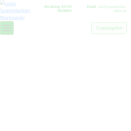
Beratung: 02103
Email.:
info@spanndecken-
9638883
hilden.de
Gratisangebot
Premium-
Spanndecken in
Hilden, Düsseldorf,
Köln & NRW