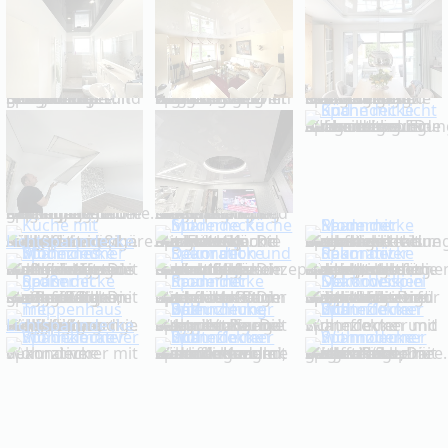
Hochwertiges Badezimmer mit pflegeleichter Spanndecke. Besonders geeignet für Feuchträume und moderne Lichtkonzepte.
Elegantes Wohnzimmer mit ruhiger, glatter Spanndecke. Die Deckenlösung fügt sich harmonisch in ein hochwertiges Wohnkonzept ein.
Großzügiges Esszimmer mit maßgefertigter Spanndecke. Die Decke schafft klare Linien und eine moderne Raumwirkung.
Küche mit Spanndecke und integrierter LED-Beleuchtung. Eine saubere Lösung für moderne Küchenrenovierungen ohne aufwendigen Abriss.
Flur mit eleganter Spanndecke für eine ruhige und gepflegte Deckenfläche. Ideal für Eingangsbereiche und Durchgangsräume.
Moderner Flur mit Spanndecke und Lichtintegration. Die Beleuchtung sorgt für Orientierung und eine wohnliche Atmosphäre.
Küche mit flächiger Lichtspanndecke. Die gleichmäßige Beleuchtung sorgt für eine helle, klare und moderne Arbeitsatmosphäre.
Moderne Küche mit glatter Spanndecke. Die Decke verdeckt alte Flächen und ergänzt das Raumdesign dezent und hochwertig.
Moderner Wohnraum mit Spanndecke als elegante Deckenverkleidung. Die ruhige Oberfläche unterstreicht eine klare Innenarchitektur.
Modernes Wohnzimmer mit maßgefertigter Spanndecke. Die Kombination aus Oberfläche und Licht schafft eine hochwertige Wohnwirkung.
Raum mit dekorativer Gestaltung und Spanndecke. Die Deckenfläche ergänzt das Einrichtungskonzept und sorgt für ein harmonisches Gesamtbild.
Dekorative Spanndecke für individuelle Raumgestaltung. Eine passende Lösung, wenn die Decke bewusst als Gestaltungselement eingesetzt werden soll.
Großer Raum mit maßgefertigter Spanndecke. Die gleichmäßige Deckenfläche sorgt für Ruhe, Klarheit und ein modernes Raumgefühl.
Moderner Raum mit hochwertiger Spanndecke. Die Decke schafft eine glatte Oberfläche und wertet den Raum optisch auf.
Dekoratives Beispiel für eine Spanndecke von Spanndecken Markowski. Die Gestaltung zeigt individuelle Möglichkeiten für Wohnräume und Objektbereiche.
Treppenhaus mit moderner Lichtspanndecke. Die flächige Beleuchtung sorgt für Helligkeit, Sicherheit und eine hochwertige Wirkung.
Wohnzimmer mit Spanndecke und integrierter Beleuchtung. Die Lichtgestaltung setzt den Raum elegant in Szene.
Wohnzimmer mit Lichteffekten und Spanndecke
Wohnzimmer mit dekorativer Spanndecke
Wohnzimmer mit Spanndecke und besonderen Lichteffekten. Ideal für Kunden, die eine moderne und stimmungsvolle Raumwirkung wünschen.
Modernes Wohnzimmer mit hochwertiger Spanndecke. Die glatte Deckenfläche schafft Ruhe, Eleganz und eine zeitgemäße Wohnatmosphäre.