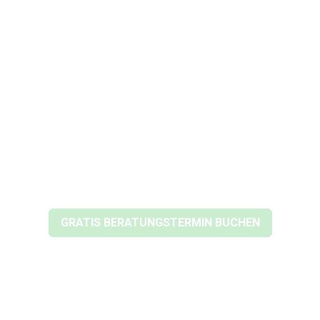
Neue Decke ohne Abriss,
Schmutz und lange Baustelle:
Wir planen Spanndecken,
Lichtdecken und LED-
Beleuchtung passend zu Ihrem
Zuhause.
GRATIS BERATUNGSTERMIN BUCHEN