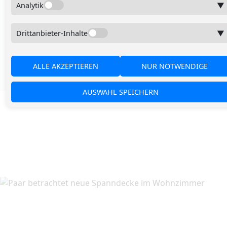
Analytik
▼
✓ Auch für Feuchträume geeignet
Drittanbieter-Inhalte
▼
✓ Auf Wunsch mit akustischer Verbesserung
✓ Individuell geplant nach Aufmaß
ALLE AKZEPTIEREN
NUR NOTWENDIGE
AUSWAHL SPEICHERN