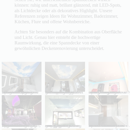
können: ruhig und matt, brillant glänzend, mit LED-Spots,
als Lichtdecke oder als dekoratives Highlight. Unsere
Referenzen zeigen Ideen für Wohnzimmer, Badezimmer,
Küchen, Flure und offene Wohnbereiche.
Achten Sie besonders auf die Kombination aus Oberfläche
und Licht. Genau hier entsteht die hochwertige
Raumwirkung, die eine Spanndecke von einer
gewöhnlichen Deckenrenovierung unterscheidet.
Badezimmer mit dekorativer Motiv-Spanndecke. Die Himmeloptik sorgt für eine besondere Raumwirkung und macht das Bad heller, individueller und hochwertiger.
Modernes Wohnzimmer mit glänzender Lackspanndecke. Die spiegelnde Oberfläche lässt den Raum größer wirken und verstärkt die Lichtwirkung.
Flur mit glatter Spanndecke und integrierter Beleuchtung. Ideal für eine helle, moderne und pflegeleichte Deckenre
Dekorative Spanndecke mit besonderer Raumwirkung. Die Decke verbindet Design, Licht und hochwertige Oberflächen zu einem repräsentativen Ergebnis.
Raumgestaltung mit Spanndecke als stilvolles Designelement. Die glatte Deckenfläche sorgt für ein gepflegtes und hochwertiges Ambiente.
Wohnzimmer mit dekorativer Spanndecke. Die neue Deckenfläche wertet den Raum sichtbar auf und schafft eine moderne Wohnatmosphäre.