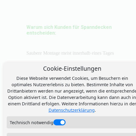
Warum sich Kunden für Spanndecken
entscheiden:
Saubere Montage meist innerhalb eines Tages
✓ Alte Decke bleibt in der Regel erhalten
Cookie-Einstellungen
✓ Glatte, ruhige Oberfläche ohne Risse
Diese Webseite verwendet Cookies, um Besuchern ein
optimales Nutzererlebnis zu bieten. Bestimmte Inhalte von
✓ Ideal für Wohnzimmer, Bad, Küche und Flur
Drittanbietern werden nur angezeigt, wenn die entsprechend
Option aktiviert ist. Die Datenverarbeitung kann dann auch in
✓ LED-Spots, Lichtlinien und Lichtdecken
einem Drittland erfolgen. Weitere Informationen hierzu in de
integrierbar
Datenschutzerklärung
.
✓ Viele Farben, Oberflächen und Glanzgrade
Technisch notwendig
möglich
✓ Pflegeleicht und langlebig