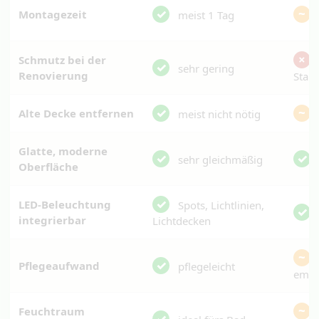
✓
~
Montagezeit
meist 1 Tag
×
Schmutz bei der
✓
sehr gering
Renovierung
Stau
✓
~
Alte Decke entfernen
meist nicht nötig
Glatte, moderne
✓
✓
sehr gleichmäßig
Oberfläche
✓
LED-Beleuchtung
Spots, Lichtlinien,
✓
integrierbar
Lichtdecken
~
✓
Pflegeaufwand
pflegeleicht
empf
~
Feuchtraum
✓